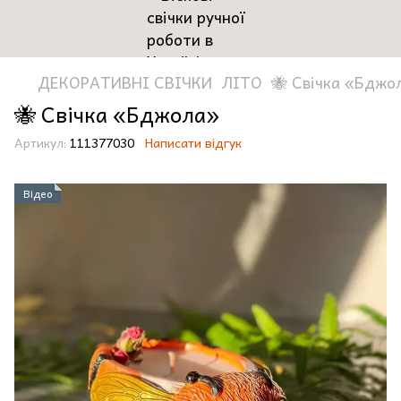
ДЕКОРАТИВНІ СВІЧКИ
ЛІТО
🐝 Свічка «Бджо
🐝 Свічка «Бджола»
Артикул:
111377030
Написати відгук
Відео