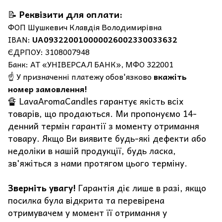
📝
Реквізити для оплати:
ФОП Шушкевич Клавдія Володимирівна
IBAN:
UA093220010000026002330033632
ЄДРПОУ: 3108007948
Банк: АТ «УНІВЕРСАЛ БАНК», МФО 322001
☝️ У призначенні платежу обов'язково
вкажіть
номер замовлення!
🔏 LavaAromaCandles гарантує якість всіх
товарів, що продаються. Ми пропонуємо 14-
денний термін гарантії з моменту отримання
товару. Якщо Ви виявите будь-які дефекти або
недоліки в нашій продукції, будь ласка,
зв'яжіться з нами протягом цього терміну.
Зверніть увагу!
Гарантія діє лише в разі, якщо
посилка була відкрита та перевірена
отримувачем у момент її отримання у