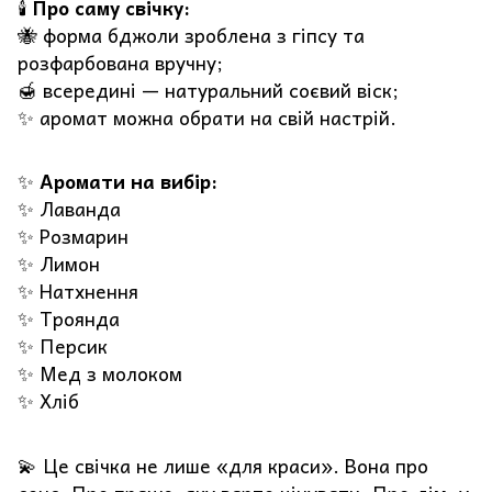
🕯️
Про саму свічку:
🐝 форма бджоли зроблена з гіпсу та
розфарбована вручну;
🍯 всередині — натуральний соєвий віск;
✨ аромат можна обрати на свій настрій.
✨
Аромати на вибір:
✨ Лаванда
✨ Розмарин
✨ Лимон
✨ Натхнення
✨ Троянда
✨ Персик
✨ Мед з молоком
✨ Хліб
💫 Це свічка не лише «для краси». Вона про