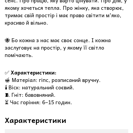
сенс. Про працю, яку варто цінувати. Про дім, у
якому хочеться тепла. Про жінку, яка створює,
тримає свій простір і має право світити м'яко,
красиво й вільно.
🐝 Бо кожна з нас має своє сонце. І кожна
заслуговує на простір, у якому її світло
помічають.
✅
Характеристики:
🍯 Матеріал: гіпс, розписаний вручну.
🕯️ Віск: натуральний соєвий.
🧵 Гніт: бавовняний.
⏳ Час горіння: 6–15 годин.
Характеристики