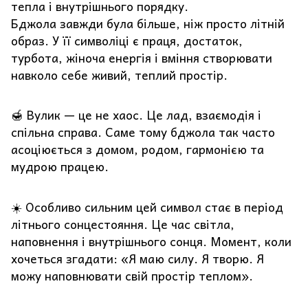
тепла і внутрішнього порядку.
Бджола завжди була більше, ніж просто літній
образ. У її символіці є праця, достаток,
турбота, жіноча енергія і вміння створювати
навколо себе живий, теплий простір.
🍯 Вулик — це не хаос. Це лад, взаємодія і
спільна справа. Саме тому бджола так часто
асоціюється з домом, родом, гармонією та
мудрою працею.
☀️ Особливо сильним цей символ стає в період
літнього сонцестояння. Це час світла,
наповнення і внутрішнього сонця. Момент, коли
хочеться згадати: «Я маю силу. Я творю. Я
можу наповнювати свій простір теплом».