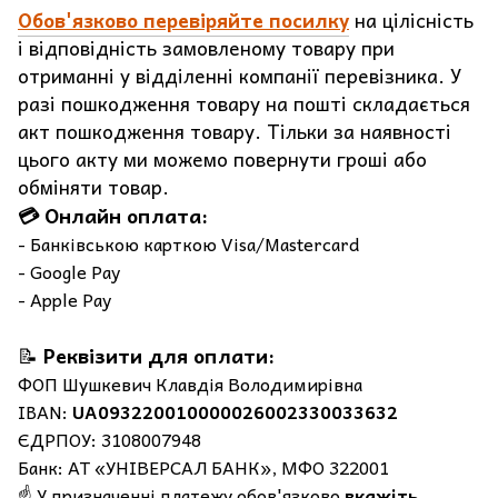
Обов'язково перевіряйте посилку
на цілісність
і відповідність замовленому товару при
отриманні у відділенні компанії перевізника. У
разі пошкодження товару на пошті складається
акт пошкодження товару. Тільки за наявності
цього акту ми можемо повернути гроші або
обміняти товар.
💳 Онлайн оплата:
- Банківською карткою Visa/Mastercard
- Google Pay
- Apple Pay
📝
Реквізити для оплати:
ФОП Шушкевич Клавдія Володимирівна
IBAN:
UA093220010000026002330033632
ЄДРПОУ: 3108007948
Банк: АТ «УНІВЕРСАЛ БАНК», МФО 322001
☝️ У призначенні платежу обов'язково
вкажіть