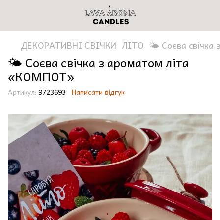
ДЕКОРАТИВНІ СВІЧКИ
ЛІТО
🌤 Соєва свічка
🌤 Соєва свічка з ароматом літа
«КОМПОТ»
Артикул:
9723693
Написати відгук