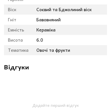
Віск
Соєвий та Бджолиний віск
Гніт
Бавовняний
Емність
Кераміка
Висота
6.0
Тематика
Овочі та фрукти
Відгуки
Додайте перший відгук