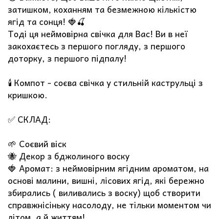
затишком, коханням та безмежною кількістю
ягід та сонця! 🍓🍒
Тоді ця неймовірна свічка для Вас! Ви в неї
закохаєтесь з першого погляду, з першого
доторку, з першого підпалу!
🕯️ Компот - соєва свічка у стильній каструльці з
кришкою.
✅ СКЛАД:
🌱 Соєвий віск
🐝 Декор з бджолиного воску
🍓 Аромат: з неймовірним ягідним ароматом, на
основі малини, вишні, лісових ягід, які бережно
збирались ( виливались з воску) щоб створити
справжнісіньку насолоду, не тільки моментом чи
літом, а й життям!