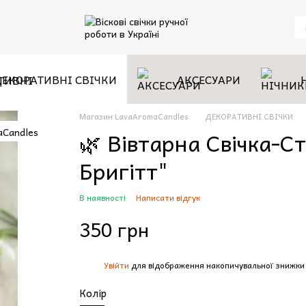
ДЕКОРАТИВНІ СВІЧКИ
АКСЕСУАРИ
Магазин LavaAromaCandles
ДЕКОРАТИВНІ СВІЧКИ
🌿 Вівтарна Свічка-С
Бригітт"
В наявності
Написати відгук
350 грн
Увійти
для відображення накопичувальної знижки
%
Колір