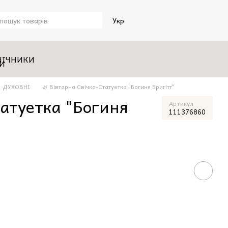
Укр
НІЧНИКИ
ДУХОВНІ
🌿 Вівтарна Свічка-Статуетка "Богиня Бригітт"
татуетка "Богиня
Артикул
111376860