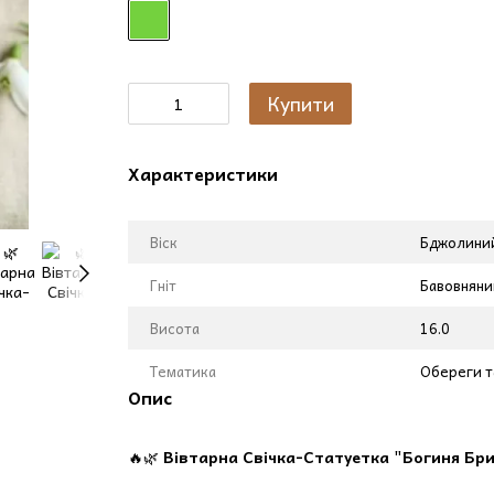
Купити
Характеристики
Віск
Бджолиний
Гніт
Бавовняни
Висота
16.0
Тематика
Обереги т
Опис
🔥🌿
Вівтарна Свічка-Статуетка "Богиня Бриг