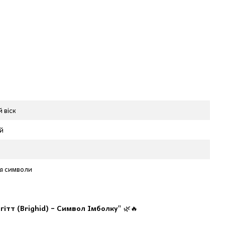
 віск
й
а символи
ітт (Brighid) – Символ Імболку"
🌿🔥