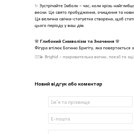
✨ Зустрічайте Імболк – час, коли крізь найглиб
весни. Це свято пробудження, очищення та нових
Ця велична свічка-статуетка створена, щоб стат
цього періоду у ваш дім.
🌸
Глибокий Символізм та Значення
🌸
Фігура втілює Богиню Бригіту, яка повертається 
🧘‍♂️💫 Brighid – покровителька вогню, поезії та зц
🔥
Священний Вогонь у Руках
Богиня дбайливо тримає палаюче серце або вогн
Новий відгук або коментар
творчості та родючості, який Імболк закликає п
зимовий холод.
🎨
Кольори Свята
🍃
Зелене Вбрання
– символізує Матір-Землю, щ
🌞
Золоте та Бронзове Оздоблення
– символ 
🔥
Мідно-Червоне Волосся та Деталі
– колір 
☀️
Сонячний Символ в Основі
– древній сонячни