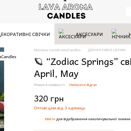
ДЕКОРАТИВНІ СВІЧКИ
АКСЕСУАРИ
Магазин LavaAromaCandles
ДЕКОРАТИВНІ СВІЧКИ
🪐 “Zodiac Springs” св
April, May
Немає в наявності
Написати відгук
320 грн
Оптові ціни від 3 одиниць
Увійти
для відображення накопичувальної знижки
%