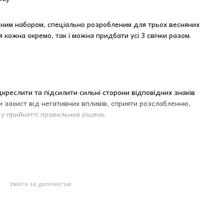
альним набором, спеціально розробленим для трьох весняних
ся кожна окремо, так і можна придбати усі 3 свічки разом.
дкреслити та підсилити сильні сторони відповідних знаків
ти захист від негативних впливів, сприяти розслабленню,
у прийнятті правильних рішень.
арину для стимуляції енергії та відкриття «третього ока»,
ірна олія лаванди для заспокоєння та гармонізації
Увійти за допомогою
ину, для підтримки активності та покращення памʼяті,
ну олію троянди та розового дерева, що допомагає