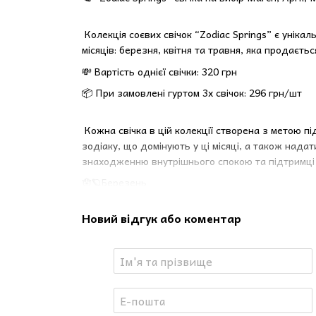
Колекція соєвих свічок “Zodiac Springs” є унік
місяців: березня, квітня та травня, яка продаєть
💸 Вартість однієї свічки: 320 грн
📦 При замовлені гуртом 3х свічок: 296 грн/шт
Кожна свічка в цій колекції створена з метою пі
зодіаку, що домінують у ці місяці, а також нада
знаходженню внутрішнього спокою та підтримці 
🪬🪐Березень
- Знаки зодіаку: ♓️Риби і ♈️Овен
- 🍃Аромати:🍃Для Овнів обрано ефірну олію розм
Новий відгук або коментар
пробудження мотивації, тоді як Рибам підійде еф
емоційного стану.
🪬🪐Квітень
- Знаки зодіаку:♈️Овен і ♉️Телець
- 🍃Аромати:🍃Овнам знову беремо аромат розмар
відновлення звʼязку з родом, а Тельцям — ефір