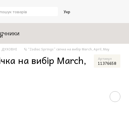
Укр
НІЧНИКИ
ДУХОВНІ
🪐 “Zodiac Springs” свічка на вибір March, April, May
ічка на вибір March,
Артикул
11376658