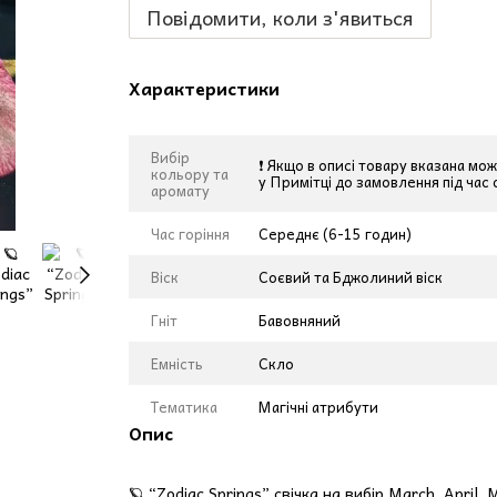
Повідомити, коли з'явиться
Характеристики
Вибір
❗ Якщо в описі товару вказана мож
кольору та
у Примітці до замовлення під час
аромату
Час горіння
Середнє (6-15 годин)
Віск
Соєвий та Бджолиний віск
Гніт
Бавовняний
Емність
Скло
Тематика
Магічні атрибути
Опис
🪐 “Zodiac Springs” свічка на вибір March, April, 