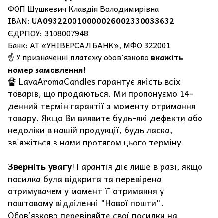
ФОП Шушкевич Клавдія Володимирівна
IBAN:
UA093220010000026002330033632
ЄДРПОУ: 3108007948
Банк: АТ «УНІВЕРСАЛ БАНК», МФО 322001
☝️ У призначенні платежу обов'язково
вкажіть
номер замовлення!
🔏 LavaAromaCandles гарантує якість всіх
товарів, що продаються. Ми пропонуємо 14-
денний термін гарантії з моменту отримання
товару. Якщо Ви виявите будь-які дефекти або
недоліки в нашій продукції, будь ласка,
зв'яжіться з нами протягом цього терміну.
Зверніть увагу!
Гарантія діє лише в разі, якщо
посилка була відкрита та перевірена
отримувачем у момент її отримання у
поштовому відділенні "Нової пошти".
Обов’язково перевіряйте свої посилки на