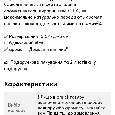
бджолиний віск та сертифіковані
ароматизатори виробництва США, які
максимально натурально передають аромат
випічки з шоколадне ванільними нотками♥️🥰
✅ Розмір свічки: 9,5×7,5×5 см
✅ бджолиний віск
✅ аромат “Домашня випічка”
🎁 Подарункове пакування та 2 листівки у
подарунок!
Характеристики
❗ Якщо в описі товару
зазначено можливість вибору
Вибір
кольору або аромату, вказуйте
кольору
їх у Примітці до замовлення