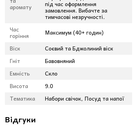
та
під час оформлення
аромату
замовлення. Вибачте за
тимчасові незручності.
Час
Максимум (40+ годин)
горіння
Віск
Соєвий та Бджолиний віск
Гніт
Бавовняний
Емність
Скло
Висота
9.0
Тематика
Набори свічок, Посуд та напої
Відгуки