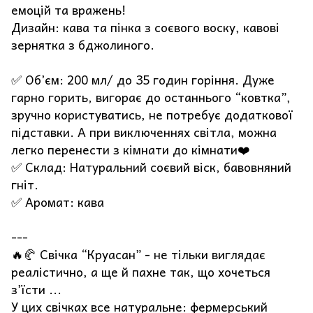
емоцій та вражень!
Дизайн: кава та пінка з соєвого воску, кавові
зернятка з бджолиного.
✅ Об’єм: 200 мл/ до 35 годин горіння. Дуже
гарно горить, вигорає до останнього “ковтка”,
зручно користуватись, не потребує додаткової
підставки. А при виключеннях світла, можна
легко перенести з кімнати до кімнати❤️
✅ Склад: Натуральний соєвий віск, бавовняний
гніт.
✅ Аромат: кава
---
🔥🥐 Свічка “Круасан” - не тільки виглядає
реалістично, а ще й пахне так, що хочеться
з’їсти ...
У цих свічках все натуральне: фермерський