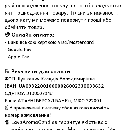
разі пошкодження товару на пошті складається
акт пошкодження товару. Тільки за наявності
цього акту ми можемо повернути гроші або
обміняти товар.
💳 Онлайн оплата:
- Банківською карткою Visa/Mastercard
- Google Pay
- Apple Pay
📝
Реквізити для оплати:
ФОП Шушкевич Клавдія Володимирівна
IBAN:
UA093220010000026002330033632
ЄДРПОУ: 3108007948
Банк: АТ «УНІВЕРСАЛ БАНК», МФО 322001
☝️ У призначенні платежу обов'язково
вкажіть
номер замовлення!
🔏 LavaAromaCandles гарантує якість всіх
товарів, що продаються. Ми пропонуємо 14-