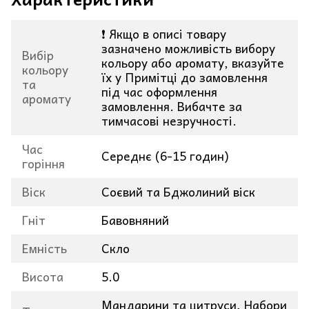
❗ Якщо в описі товару
зазначено можливість вибору
Вибір
кольору або аромату, вказуйте
кольору
їх у Примітці до замовлення
та
під час оформлення
аромату
замовлення. Вибачте за
тимчасові незручності.
Час
Середнє (6-15 годин)
горіння
Віск
Соєвий та Бджолиний віск
Гніт
Бавовняний
Емність
Скло
Висота
5.0
Мандарини та цитруси, Набори