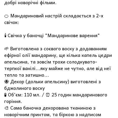
добрі новорічні фільми.
🍊 Мандариновий настрій складається з 2-х
свічок:
🕯️ Свічка у баночці "Мандаринове варення"
🌱 Виготовлена з соєвого воску з додаванням
ефірної олії мандарину, ще кілька капель цедри
апельсина, та зовсім трохи солодкувато-
терпкої ванілі...яку майже не чутно, але від неї
тепло та затишно...
🐝 Декор (дольки апельсину) виготовлені з
бджолиного воску
🧪 Об'єм: 110 мл. / ⏰ 25 годин мандаринового
горіння.
🎨 Сама баночка декорована тканиною з
новорічним принтом, та біркою з надписом