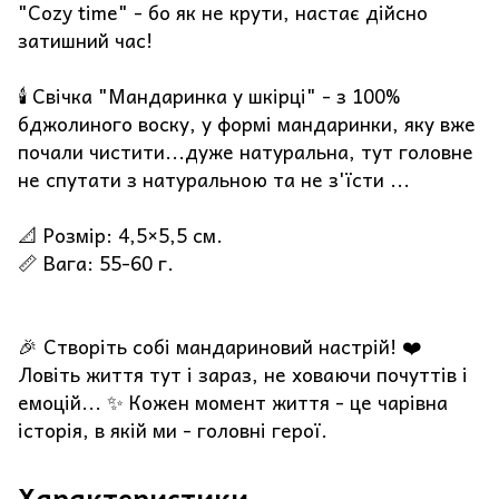
"Cozy time" - бо як не крути, настає дійсно
затишний час!
🕯️ Свічка "Мандаринка у шкірці" - з 100%
бджолиного воску, у формі мандаринки, яку вже
почали чистити...дуже натуральна, тут головне
не спутати з натуральною та не з'їсти ...
📐 Розмір: 4,5×5,5 см.
📏 Вага: 55-60 г.
🎉 Створіть собі мандариновий настрій! ❤️
Ловіть життя тут і зараз, не ховаючи почуттів і
емоцій... ✨ Кожен момент життя - це чарівна
історія, в якій ми - головні герої.
Характеристики