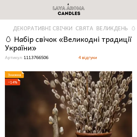
ДЕКОРАТИВНІ СВІЧКИ
СВЯТА
ВЕЛИКДЕНЬ
🥚
🥚 Набір свічок «Великодні традиції
України»
Артикул:
1113766506
4 відгуки
Знижка
−14%