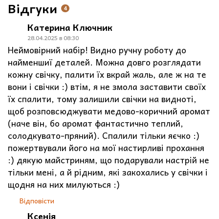
Відгуки
4
Катерина Ключник
28.04.2025 в 08:30
Неймовірний набір! Видно ручну роботу до
найменшиї деталей. Можна довго розглядати
кожну свічку, палити їх вкрай жаль, але ж на те
вони і свічки :) втім, я не змола заставити своїх
їх спалити, тому залишили свічки на видноті,
щоб розповсюджувати медово-коричний аромат
(наче він, бо аромат фантастично теплий,
солодкувато-пряний). Спалили тільки яєчко :)
пожертвували його на мої настирливі прохання
:) дякую майстриням, що подарували настрій не
тільки мені, а й рідним, які закохались у свічки і
щодня на них милуються :)
Відповісти
Ксенія