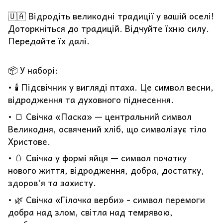
🇺🇦 Відродіть великодні традиції у вашій оселі!
Доторкніться до традицій. Відчуйте їхню силу.
Передайте їх далі.
📦 У наборі:
• 🕯️ Підсвічник у вигляді птаха. Це символ весни,
відродження та духовного піднесення.
• 🍞 Свічка «Паска» — центральний символ
Великодня, освячений хліб, що символізує тіло
Христове.
• 🥚 Свічка у формі яйця — символ початку
нового життя, відродження, добра, достатку,
здоров'я та захисту.
• 🌿 Свічка «Гілочка верби» - символ перемоги
добра над злом, світла над темрявою,