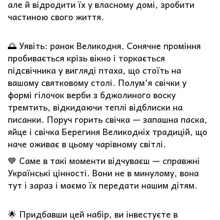
але й відродити їх у власному домі, зробити
частиною свого життя.
🌅 Уявіть: ранок Великодня. Сонячне проміння
пробивається крізь вікно і торкається
підсвічника у вигляді птаха, що стоїть на
вашому святковому столі. Полум'я свічки у
формі гілочок верби з бджолиного воску
тремтить, відкидаючи теплі відблиски на
писанки. Поруч горить свічка — запашна паска,
яйце і свічка Берегиня Великодніх традицій, що
наче оживає в цьому чарівному світлі.
💙 Саме в такі моменти відчуваєш — справжні
Українські цінності. Вони не в минулому, вона
тут і зараз і маємо їх передати нашим дітям.
🌟 Придбавши цей набір, ви інвестуєте в