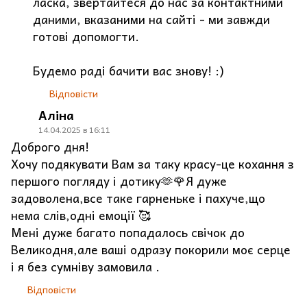
ласка, звертайтеся до нас за контактними
даними, вказаними на сайті - ми завжди
готові допомогти.
Будемо раді бачити вас знову! :)
Відповісти
Аліна
14.04.2025 в 16:11
Доброго дня!
Хочу подякувати Вам за таку красу-це кохання з
першого погляду і дотику🫶🌹Я дуже
задоволена,все таке гарненьке і пахуче,що
нема слів,одні емоції 🥰
Мені дуже багато попадалось свічок до
Великодня,але ваші одразу покорили моє серце
і я без сумніву замовила .
Відповісти