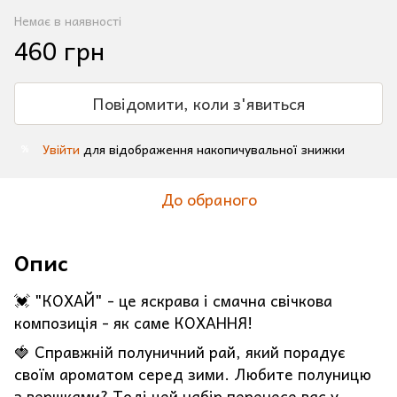
Немає в наявності
460 грн
Повідомити, коли з'явиться
Увійти
для відображення накопичувальної знижки
%
До обраного
Опис
💓 "КОХАЙ" - це яскрава і смачна свічкова
композиція - як саме КОХАННЯ!
🍓 Справжній полуничний рай, який порадує
своїм ароматом серед зими. Любите полуницю
з вершками? Тоді цей набір перенесе вас у