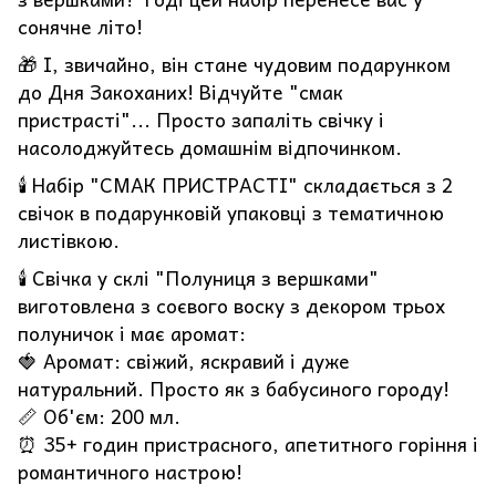
сонячне літо!
🎁 І, звичайно, він стане чудовим подарунком
до Дня Закоханих! Відчуйте "смак
пристрасті"... Просто запаліть свічку і
насолоджуйтесь домашнім відпочинком.
🕯️ Набір "СМАК ПРИСТРАСТІ" складається з 2
свічок в подарунковій упаковці з тематичною
листівкою.
🕯️ Свічка у склі "Полуниця з вершками"
виготовлена з соєвого воску з декором трьох
полуничок і має аромат:
🍓 Аромат: свіжий, яскравий і дуже
натуральний. Просто як з бабусиного городу!
📏 Об'єм: 200 мл.
⏰ 35+ годин пристрасного, апетитного горіння і
романтичного настрою!