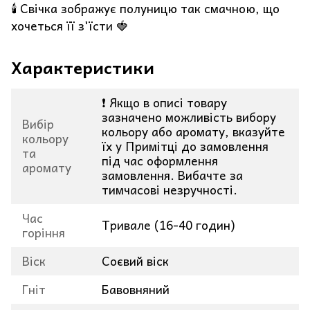
🕯️ Свічка зображує полуницю так смачною, що
хочеться її з'їсти 🍓
Характеристики
❗ Якщо в описі товару
зазначено можливість вибору
Вибір
кольору або аромату, вказуйте
кольору
їх у Примітці до замовлення
та
під час оформлення
аромату
замовлення. Вибачте за
тимчасові незручності.
Час
Тривале (16-40 годин)
горіння
Віск
Соєвий віск
Гніт
Бавовняний