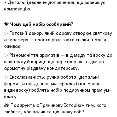
• Деталь: ідеальне доповнення, що завершує
композицію.
💝
Чому цей набір особливий?
✨ Готовий декор, який одразу створює святкову
атмосферу — просто розставте свічки, і магія
оживає.
✨ Різноманіття ароматів — від меду та воску до
шоколаду й кориці, що перетворюють дім на
ароматну різдвяну кондитерську.
✨ Ексклюзивність: ручна робота, детальні
форми та поєднання матеріалів (гіпс + різні
види воску) роблять набір подарунком преміум-
класу.
🎁 Подаруйте «Пряникову Історію» тим, кого
любите, або залиште цю казку собі!