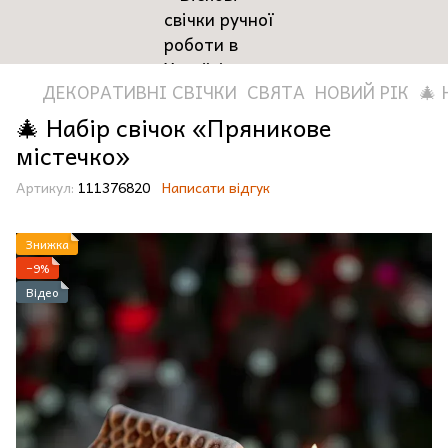
ДЕКОРАТИВНІ СВІЧКИ
СВЯТА
НОВИЙ РІК
🎄 
🎄 Набір свічок «Пряникове
містечко»
Артикул:
111376820
Написати відгук
Знижка
−9%
Відео