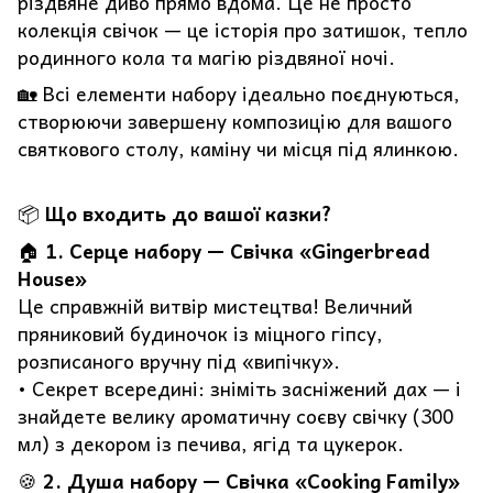
різдвяне диво прямо вдома. Це не просто
колекція свічок — це історія про затишок, тепло
родинного кола та магію різдвяної ночі.
🏡 Всі елементи набору ідеально поєднуються,
створюючи завершену композицію для вашого
святкового столу, каміну чи місця під ялинкою.
📦
Що входить до вашої казки?
🏠
1. Серце набору — Свічка «Gingerbread
House»
Це справжній витвір мистецтва! Величний
пряниковий будиночок із міцного гіпсу,
розписаного вручну під «випічку».
• Секрет всередині: зніміть засніжений дах — і
знайдете велику ароматичну соєву свічку (300
мл) з декором із печива, ягід та цукерок.
🍪
2. Душа набору — Свічка «Cooking Family»