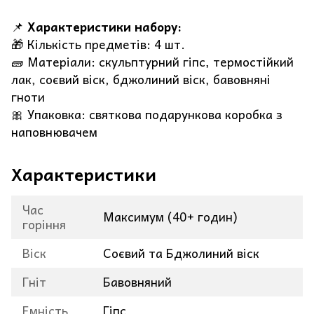
📌
Характеристики набору:
🎁 Кількість предметів: 4 шт.
🧱 Матеріали: скульптурний гіпс, термостійкий
лак, соєвий віск, бджолиний віск, бавовняні
гноти
🎀 Упаковка: святкова подарункова коробка з
наповнювачем
Характеристики
Час
Максимум (40+ годин)
горіння
Віск
Соєвий та Бджолиний віск
Гніт
Бавовняний
Емність
Гіпс