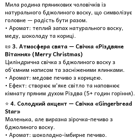
Мила родина пряникових чоловічків із
натурального бджолиного воску, що символізує
головне — радість бути разом.
• Аромат: теплий запах натурального воску,
меду, шоколаду та кориці.
📜
3. Атмосфера свята — Свічка «Різдвяне
Вітання» (Merry Christmas)
Циліндрична свічка з бджолиного воску з
об’ємним написом та засніженими ялинками.
• Аромат: медове печиво з корицею.
• Ефект: створює м'яке світло та наповнює
кімнату пряним духом Різдва (5+ годин горіння).
⭐️
4. Солодкий акцент — Свічка «Gingerbread
Star»
Маленька, але виразна зірочка-печиво з
бджолиного воску.
• Аромат: шоколадно-імбирне печиво.