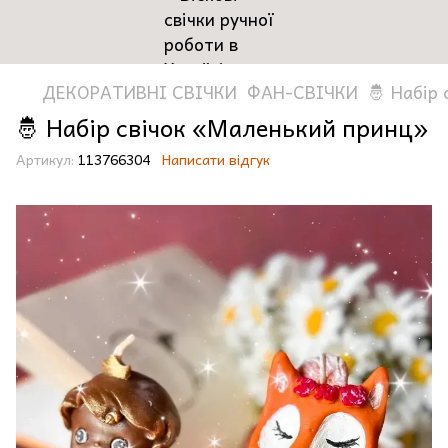
ДЕКОРАТИВНІ СВІЧКИ
ФАН-СВІЧКИ
🤴 Набір
🤴 Набір свічок «Маленький принц»
Артикул:
113766304
Написати відгук