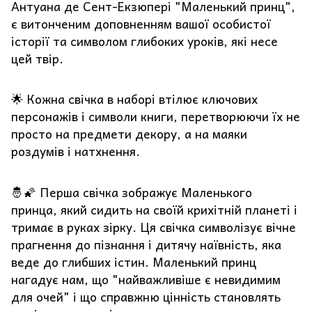
Антуана де Сент-Екзюпері "Маленький принц",
є витонченим доповненням вашої особистої
історії та символом глибоких уроків, які несе
цей твір.
🌟 Кожна свічка в наборі втілює ключових
персонажів і символи книги, перетворюючи їх не
просто на предмети декору, а на маяки
роздумів і натхнення.
🤴🌠 Перша свічка зображує Маленького
принца, який сидить на своїй крихітній планеті і
тримає в руках зірку. Ця свічка символізує вічне
прагнення до пізнання і дитячу наївність, яка
веде до глибших істин. Маленький принц
нагадує нам, що "найважливіше є невидимим
для очей" і що справжню цінність становлять