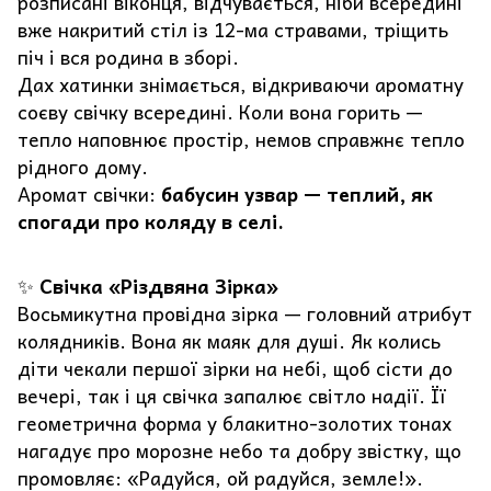
розписані віконця, відчувається, ніби всередині
вже накритий стіл із 12-ма стравами, тріщить
піч і вся родина в зборі.
Дах хатинки знімається, відкриваючи ароматну
соєву свічку всередині. Коли вона горить —
тепло наповнює простір, немов справжнє тепло
рідного дому.
Аромат свічки:
бабусин узвар — теплий, як
спогади про коляду в селі.
✨
Свічка «Різдвяна Зірка»
Восьмикутна провідна зірка — головний атрибут
колядників. Вона як маяк для душі. Як колись
діти чекали першої зірки на небі, щоб сісти до
вечері, так і ця свічка запалює світло надії. Її
геометрична форма у блакитно-золотих тонах
нагадує про морозне небо та добру звістку, що
промовляє: «Радуйся, ой радуйся, земле!».