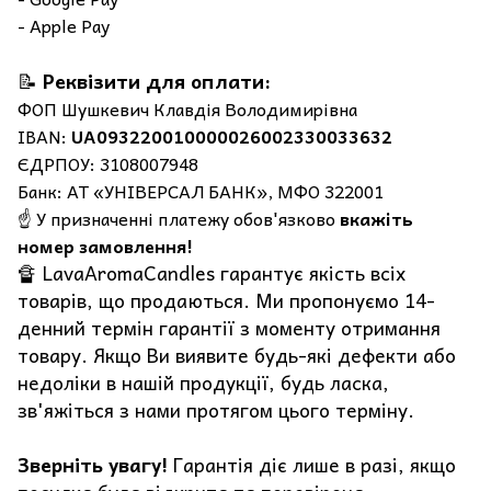
- Apple Pay
📝
Реквізити для оплати:
ФОП Шушкевич Клавдія Володимирівна
IBAN:
UA093220010000026002330033632
ЄДРПОУ: 3108007948
Банк: АТ «УНІВЕРСАЛ БАНК», МФО 322001
☝️ У призначенні платежу обов'язково
вкажіть
номер замовлення!
🔏 LavaAromaCandles гарантує якість всіх
товарів, що продаються. Ми пропонуємо 14-
денний термін гарантії з моменту отримання
товару. Якщо Ви виявите будь-які дефекти або
недоліки в нашій продукції, будь ласка,
зв'яжіться з нами протягом цього терміну.
Зверніть увагу!
Гарантія діє лише в разі, якщо