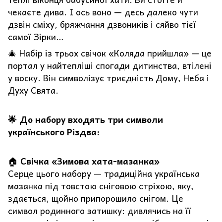
чекаєте дива. І ось воно — десь далеко чути
дзвін сміху, бряжчання дзвоників і сяйво тієї
самої Зірки…
🎄 Набір із трьох свічок «Коляда прийшла» — це
портал у найтепліші спогади дитинства, втілені
у воску. Він символізує триєдність Дому, Неба і
Духу Свята.
🌟 До набору входять три символи
українського Різдва:
🏠
Свічка «Зимова хата-мазанка»
Серце цього набору — традиційна українська
мазанка під товстою сніговою стріхою, яку,
здається, щойно припорошило снігом. Це
символ родинного затишку: дивлячись на її