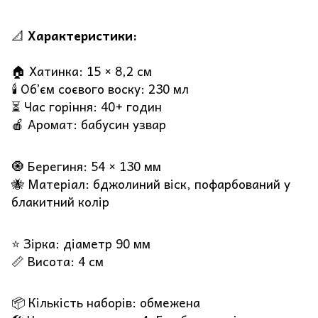
📐
Характеристики:
🏠 Хатинка: 15 × 8,2 см
🕯️ Обʼєм соєвого воску: 230 мл
⏳ Час горіння: 40+ годин
🍎 Аромат: бабусин узвар
🧿 Берегиня: 54 × 130 мм
🐝 Матеріал: бджолиний віск, пофарбований у
блакитний колір
⭐ Зірка: діаметр 90 мм
📏 Висота: 4 см
📦 Кількість наборів: обмежена