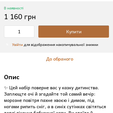
В наявності
1 160 грн
Купити
Увійти
для відображення накопичувальної знижки
%
До обраного
Опис
✨ Цей набір поверне вас у казку дитинства.
Заплющте очі й згадайте той самий вечір:
морозне повітря пахне хвоєю і димом, під
ногами рипить сніг, а в синіх сутінках світяться
теплі віконця бабусиної хати. Ви стоїте й