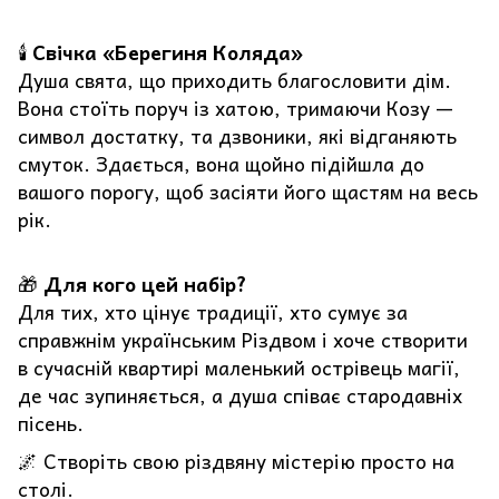
🕯
Свічка «Берегиня Коляда»
Душа свята, що приходить благословити дім.
Вона стоїть поруч із хатою, тримаючи Козу —
символ достатку, та дзвоники, які відганяють
смуток. Здається, вона щойно підійшла до
вашого порогу, щоб засіяти його щастям на весь
рік.
🎁
Для кого цей набір?
Для тих, хто цінує традиції, хто сумує за
справжнім українським Різдвом і хоче створити
в сучасній квартирі маленький острівець магії,
де час зупиняється, а душа співає стародавніх
пісень.
🌌 Створіть свою різдвяну містерію просто на
столі.