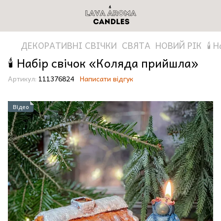
ДЕКОРАТИВНІ СВІЧКИ
СВЯТА
НОВИЙ РІК
🕯️
🕯️ Набір свічок «Коляда прийшла»
Артикул:
111376824
Написати відгук
Відео