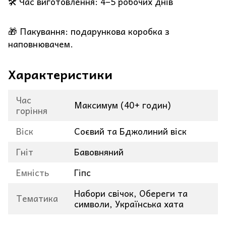
🛠️ Час виготовлення: 4–5 робочих днів
🎁 Пакування: подарункова коробка з
наповнювачем.
Характеристики
Час
Максимум (40+ годин)
горіння
Віск
Соєвий та Бджолиний віск
Гніт
Бавовняний
Емність
Гіпс
Набори свічок, Обереги та
Тематика
символи, Українська хата