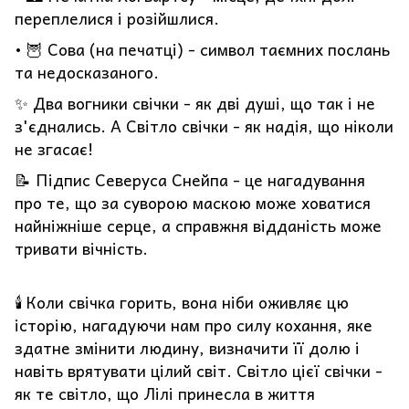
переплелися і розійшлися.
• 🦉 Сова (на печатці) - символ таємних послань
та недосказаного.
✨ Два вогники свічки - як дві душі, що так і не
з'єднались. А Світло свічки - як надія, що ніколи
не згасає!
📝 Підпис Северуса Снейпа - це нагадування
про те, що за суворою маскою може ховатися
найніжніше серце, а справжня відданість може
тривати вічність.
🕯️ Коли свічка горить, вона ніби оживляє цю
історію, нагадуючи нам про силу кохання, яке
здатне змінити людину, визначити її долю і
навіть врятувати цілий світ. Світло цієї свічки -
як те світло, що Лілі принесла в життя