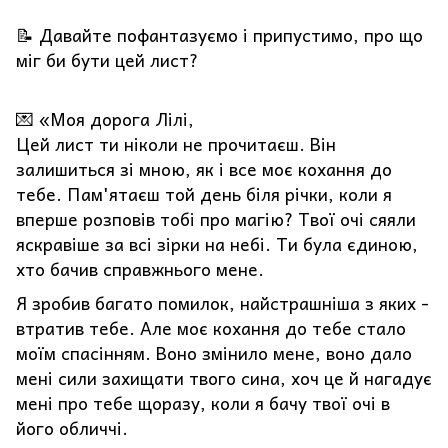
📝 Давайте пофантазуємо і припустимо, про що
міг би бути цей лист?
💌 «Моя дорога Лілі,
Цей лист ти ніколи не прочитаєш. Він
залишиться зі мною, як і все моє кохання до
тебе. Пам'ятаєш той день біля річки, коли я
вперше розповів тобі про магію? Твої очі сяяли
яскравіше за всі зірки на небі. Ти була єдиною,
хто бачив справжнього мене.
Я зробив багато помилок, найстрашніша з яких -
втратив тебе. Але моє кохання до тебе стало
моїм спасінням. Воно змінило мене, воно дало
мені сили захищати твого сина, хоч це й нагадує
мені про тебе щоразу, коли я бачу твої очі в
його обличчі.