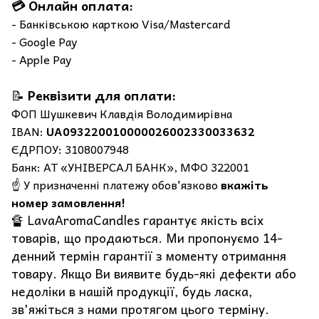
💳 Онлайн оплата:
- Банківською карткою Visa/Mastercard
- Google Pay
- Apple Pay
📝
Реквізити для оплати:
ФОП Шушкевич Клавдія Володимирівна
IBAN:
UA093220010000026002330033632
ЄДРПОУ: 3108007948
Банк: АТ «УНІВЕРСАЛ БАНК», МФО 322001
☝️ У призначенні платежу обов'язково
вкажіть
номер замовлення!
🔏 LavaAromaCandles гарантує якість всіх
товарів, що продаються. Ми пропонуємо 14-
денний термін гарантії з моменту отримання
товару. Якщо Ви виявите будь-які дефекти або
недоліки в нашій продукції, будь ласка,
зв'яжіться з нами протягом цього терміну.