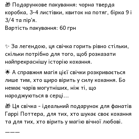
🎁 Подарункове пакування: чорна тверда
коробка, 3-4 листівки, квиток на потяг, бірка 9 і
3/4 та пірʼя.
Вартість пакування: 60 грн
✨ За легендою, ця свічка горить рівно стільки,
скільки потрібно для того, щоб розказати
найпрекраснішу історію кохання.
🌟 А справжня магія цієї свічки розкривається
лише тим, хто щиро вірить у силу кохання. Бо
немає чарів могутніших, ніж ті, що
народжуються в серці...
🎁 Ця свічка - ідеальний подарунок для фанатів
Гаррі Поттера, для тих, хто шукає своє кохання
та для тих, хто вірить у магію вічної любові.
———