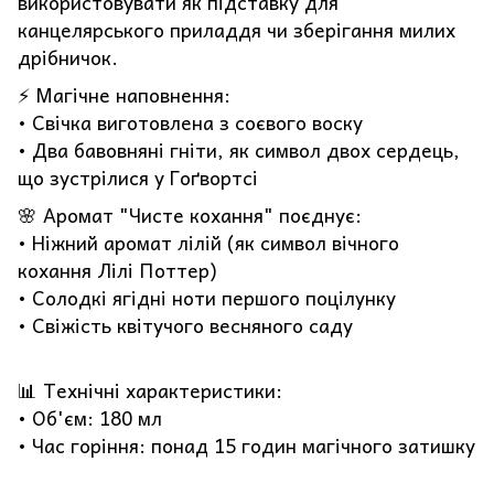
використовувати як підставку для
канцелярського приладдя чи зберігання милих
дрібничок.
⚡️ Магічне наповнення:
• Свічка виготовлена з соєвого воску
• Два бавовняні гніти, як символ двох сердець,
що зустрілися у Гоґвортсі
🌸 Аромат "Чисте кохання" поєднує:
• Ніжний аромат лілій (як символ вічного
кохання Лілі Поттер)
• Солодкі ягідні ноти першого поцілунку
• Свіжість квітучого весняного саду
📊 Технічні характеристики:
• Об'єм: 180 мл
• Час горіння: понад 15 годин магічного затишку