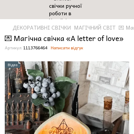
ДЕКОРАТИВНІ СВІЧКИ
МАГІЧНИЙ СВІТ
💌 Маг
💌 Магічна свічка «A letter of love»
Артикул:
1113766464
Написати відгук
Відео