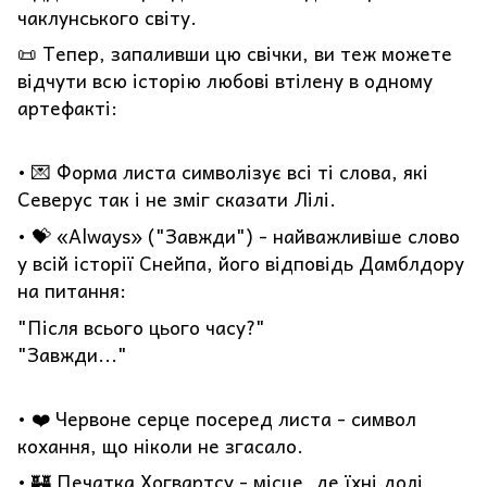
чаклунського світу.
📜 Тепер, запаливши цю свічки, ви теж можете
відчути всю історію любові втілену в одному
артефакті:
• 💌 Форма листа символізує всі ті слова, які
Северус так і не зміг сказати Лілі.
• 💝 «Always» ("Завжди") - найважливіше слово
у всій історії Снейпа, його відповідь Дамблдору
на питання:
"Після всього цього часу?"
"Завжди..."
• ❤️ Червоне серце посеред листа - символ
кохання, що ніколи не згасало.
• 🏰 Печатка Хогвартсу - місце, де їхні долі