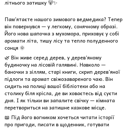
літнього затишку 🐻✨
Пам’ятаєте нашого зимового ведмедика? Тепер
він повернувся — у легкому, сонячному образі.
Його нова шапочка з мухомора, приховує у собі
аромати літа, тишу лісу та тепло полуденного
сонця 🌞
🌿 Він живе серед дерев, у дерев’яному
будиночку на лісовій галявині. Навколо —
баночки з зіллям, старі книги, скрип дерев’яної
підлоги та аромат свіжозавареного чаю. Він
сидить на полиці вашої бібліотеки або на
столику біля крісла, де ви ховаєтесь від суєти
дня. І як тільки ви запалите свічку — кімната
перетвориться на затишне казкове місце.
📖 Під його вогником хочеться читати історії
про пригоди, писати в щоденник, готувати