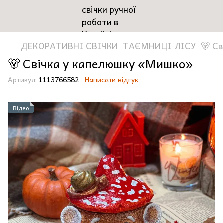
ДЕКОРАТИВНІ СВІЧКИ
ТАЄМНИЦІ ЛІСУ
🐻 C
🐻 Cвічка у капелюшку «Мишко»
Артикул:
1113766582
Написати відгук
Відео