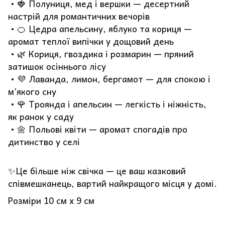
• 🍓 Полуниця, мед і вершки — десертний
настрій для романтичних вечорів
• 🍊 Цедра апельсину, яблуко та кориця —
аромат теплої випічки у дощовий день
• 🌿 Кориця, гвоздика і розмарин — пряний
затишок осіннього лісу
• 💜 Лаванда, лимон, бергамот — для спокою і
м’якого сну
• 🌹 Троянда і апельсин — легкість і ніжність,
як ранок у саду
• 🌼 Польові квіти — аромат спогадів про
дитинство у селі
✨Це більше ніж свічка — це ваш казковий
співмешканець, вартий найкращого місця у домі.
Розміри 10 см х 9 см