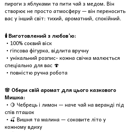
пироги з яблуками та пити чай з медом. Він
створює не просто атмосферу — він переносить
вас у інший світ: тихий, ароматний, спокійний.
🕯️ Виготовлений з любов’ю:
• 100% соєвий віск
• гіпсова фігурка, відлита вручну
• унікальний розпис- кожна свічка малюється
спеціально для вас 🍄
• повністю ручна робота
🌸 Обери свій аромат для цього казкового
Мишка:
• 🍋 Чебрець і лимон — наче чай на веранді під
спів пташок
• 🍒 Вишня та малина — соковите літо у
кожному вдиху